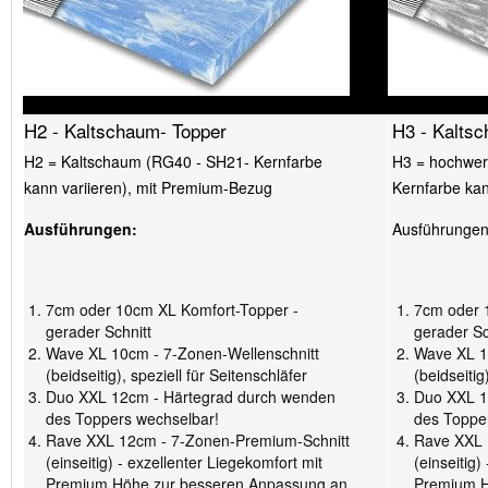
H2 - Kaltschaum- Topper
H3 - Kalts
H2 = Kaltschaum (RG40 - SH21- Kernfarbe
H3 = hochwer
kann variieren), mit Premium-Bezug
Kernfarbe kan
Ausführungen:
Ausführungen
7cm oder 10cm XL Komfort-Topper -
7cm oder 
gerader Schnitt
gerader Sc
Wave XL 10cm - 7-Zonen-Wellenschnitt
Wave XL 1
(beidseitig), speziell für Seitenschläfer
(beidseitig
Duo XXL 12cm - Härtegrad durch wenden
Duo XXL 1
des Toppers wechselbar!
des Toppe
Rave XXL 12cm - 7-Zonen-Premium-Schnitt
Rave XXL 
(einseitig) - exzellenter Liegekomfort mit
(einseitig)
Premium Höhe zur besseren Anpassung an
Premium H