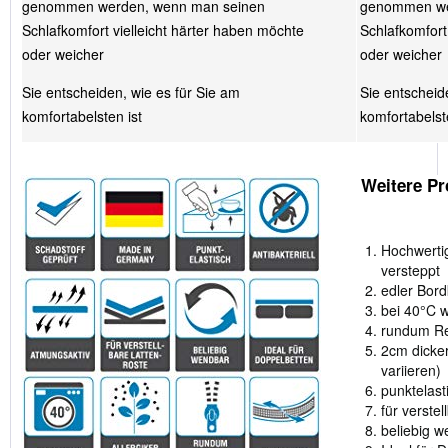
genommen werden, wenn man seinen
genommen we
Schlafkomfort vielleicht härter haben möchte
Schlafkomfort
oder weicher
oder weicher
Sie entscheiden, wie es für Sie am
Sie entscheid
komfortabelsten ist
komfortabelst
Weitere Pr
Hochwerti
versteppt
edler Bord
bei 40°C 
rundum Re
2cm dicke
variieren)
punktelasti
für verste
beliebig 