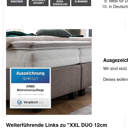
Ideal für 
in Deutsch
Ausgezeic
Wir sind stol
Dieses wollen
Weiterführende Links zu "XXL DUO 12cm